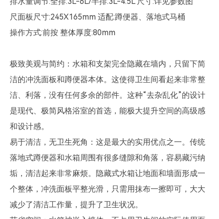
排水量调节:全排:3L-6L/半排:3L-4.5L 尺寸:详见参数图
尺面板尺寸:245X165mm 适配:蹲便器、落地式马桶
操作方式:前按 整体厚度:80mm
极致美观与简约​​：水箱和支架完全隐藏在墙内，只留下简
洁的冲洗面板和蹲便器本体。这使得卫生间看起来非常整
洁、利落，没有任何多余的部件。这种“去杂乱化”的设计
是现代、极简风格浴室的首选，能极大提升空间的高级感
和设计感。
易于清洁，无卫生死角：这是最大的实用优点之一。传统
落地式蹲便器和水箱周围有很多缝隙和角落，容易藏污纳
垢，清洁起来非常麻烦。隐藏式水箱让地面和墙面形成一
个整体，冲洗面板平整光滑，只需用抹布一擦即可，大大
减少了清洁工作量，提升了卫生状况。