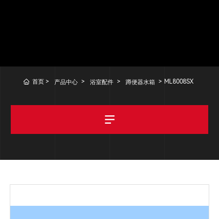
首页
ML8008SX
产品中心
浴室配件
蹲便器水箱
暗装花洒系列
壁挂马桶系列
暗装龙头系列