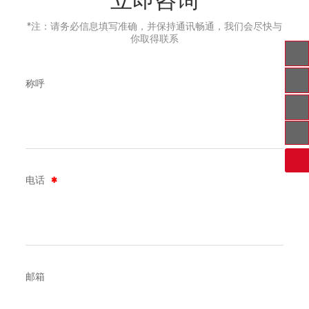
*注：请务必信息填写准确，并保持通讯畅通，我们会尽快与
你取得联系
称呼
微信公众号
4006-518-118
扫一扫关注我们
123844880@qq.com
电话
邮箱